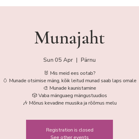
Munajaht
Sun 05 Apr
  |  
Pärnu
🐰 Mis meid ees ootab?
🥚 Munade otsimise mäng, kõik leitud munad saab laps omale
🎨 Munade kaunistamine
🎲 Vaba mänguaeg mängustuudios
🎶 Mõnus kevadine muusika ja rõõmus melu
Registration is closed
See other events