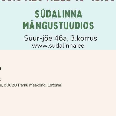
n
0
rnu, 80020 Pärnu maakond, Estonia