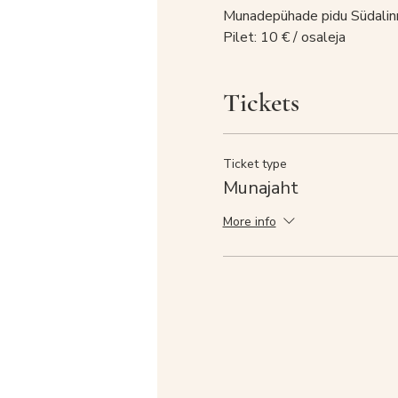
Munadepühade pidu Südalinn
Pilet: 10 € / osaleja
Tickets
Ticket type
Munajaht
More info