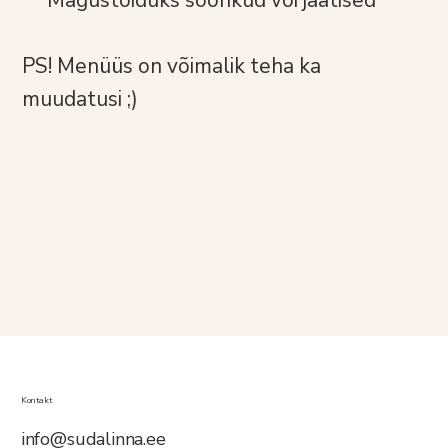
Magustoiduks sõõrikud või jäätised
PS! Menüüs on võimalik teha ka
muudatusi ;)
Kontakt
info@sudalinna.ee