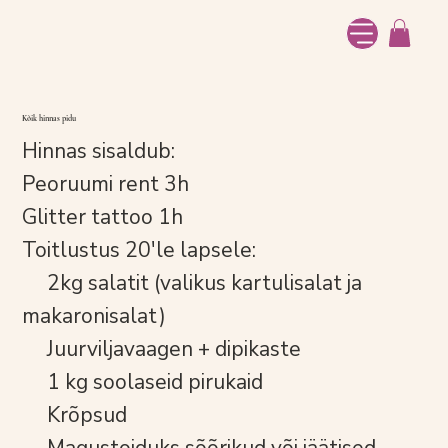
Kõik hinnas pidu
Hinnas sisaldub:
Peoruumi rent 3h
Glitter tattoo 1h
Toitlustus 20'le lapsele:
2kg salatit (valikus kartulisalat ja
makaronisalat)
Juurviljavaagen + dipikaste
1 kg soolaseid pirukaid
Krõpsud