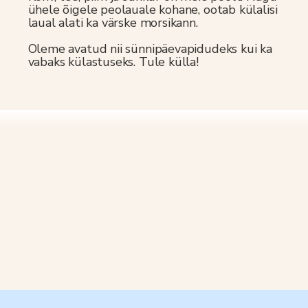
ühele õigele peolauale kohane, ootab külalisi
laual alati ka värske morsikann.
Oleme avatud nii sünnipäevapidudeks kui ka
vabaks külastuseks. Tule külla!