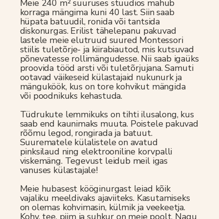
Meie 240 m² suuruses stuudios mahub
korraga mängima kuni 40 last. Siin saab
hüpata batuudil, ronida või tantsida
diskonurgas. Erilist tähelepanu pakuvad
lastele meie elutruud suured Montessori
stiilis tuletõrje- ja kiirabiautod, mis kutsuvad
põnevatesse rollimängudesse. Nii saab igaüks
proovida tööd arsti või tuletõrjujana. Samuti
ootavad väikeseid külastajaid nukunurk ja
mänguköök, kus on tore kohvikut mängida
või poodnikuks kehastuda.
Tüdrukute lemmikuks on tihti ilusalong, kus
saab end kaunimaks muuta. Poistele pakuvad
rõõmu legod, rongirada ja batuut.
Suurematele külalistele on avatud
pinksilaud ning elektrooniline korvpalli
viskemäng. Tegevust leidub meil igas
vanuses külastajale!
Meie hubasest kööginurgast leiad kõik
vajaliku meeldivaks ajaviiteks. Kasutamiseks
on olemas kohvimasin, külmik ja veekeetja.
Kohv, tee, piim ja suhkur on meie poolt. Nagu