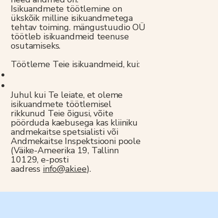
Isikuandmete töötlemine on
ükskõik milline isikuandmetega
tehtav toiming. mängustuudio OÜ
töötleb isikuandmeid teenuse
osutamiseks.
Töötleme Teie isikuandmeid, kui:
Juhul kui Te leiate, et oleme
isikuandmete töötlemisel
rikkunud Teie õigusi, võite
pöörduda kaebusega kas kliiniku
andmekaitse spetsialisti või
Andmekaitse Inspektsiooni poole
(Väike-Ameerika 19, Tallinn
10129, e-posti
aadress
info@aki.ee
).