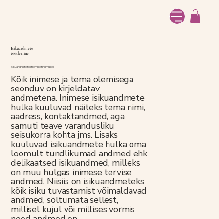
Isikuandmete
töötlemine
Isikuandmete töötlemise tingimused
Kõik inimese ja tema olemisega
seonduv on kirjeldatav
andmetena. Inimese isikuandmete
hulka kuuluvad näiteks tema nimi,
aadress, kontaktandmed, aga
samuti teave varandusliku
seisukorra kohta jms. Lisaks
kuuluvad isikuandmete hulka oma
loomult tundlikumad andmed ehk
delikaatsed isikuandmed, milleks
on muu hulgas inimese tervise
andmed. Niisiis on isikuandmeteks
kõik isiku tuvastamist võimaldavad
andmed, sõltumata sellest,
millisel kujul või millises vormis
need andmed on.