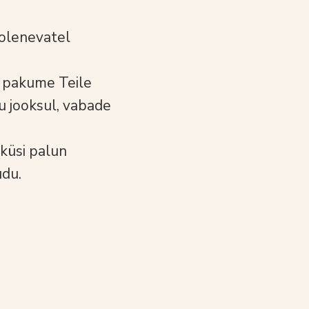
eolenevatel
) pakume Teile
u jooksul, vabade
 küsi palun
du.