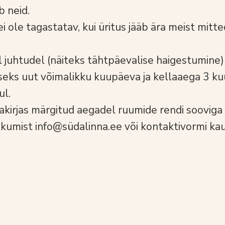
b neid.
i ole tagastatav, kui üritus jääb ära meist mitt
l juhtudel (näiteks tähtpäevalise haigestumine
seks uut võimalikku kuupäeva ja kellaaega 3 ku
ul.
nakirjas märgitud aegadel ruumide rendi sooviga
kumist info@südalinna.ee või
kontaktivormi
kau