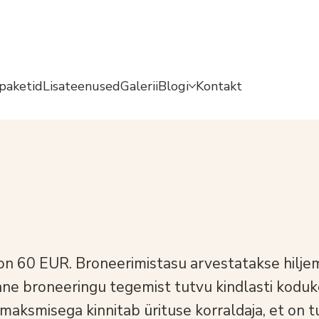
paketid
Lisateenused
Galerii
Blogi
Kontakt
on 60 EUR. Broneerimistasu arvestatakse hilje
e broneeringu tegemist tutvu kindlasti
koduk
maksmisega kinnitab ürituse korraldaja, et on 