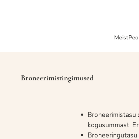
Meist
Peo
Broneerimistingimused
Broneerimistasu 
kogusummast. Enn
Broneeringutasu 