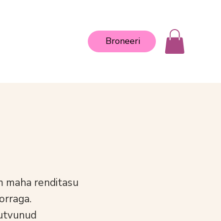
Broneeri
m maha renditasu
orraga.
tutvunud