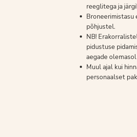
reeglitega ja järgi
Broneerimistasu e
põhjustel.
NB! Erakorraliste
pidustuse pidami
aegade olemasol
Muul ajal kui hin
personaalset pak